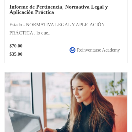
Informe de Pertinencia, Normativa Legal y
Aplicación Práctica
Estado - NORMATIVA LEGAL Y APLICACIÓN
PRÁCTICA , lo que...
$70.00
Reinventarse Academy
$35.00