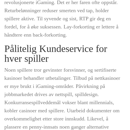
revolusjonerte iGaming. Det er her faren ofte oppstår.
Returbelønninger reduser smerten ved tap, holder
spillere aktive. Til syvende og sist, RTP gir deg en
fordel, for å øke suksessen. Lay-forkorting er lettere å
håndtere enn back-forkorting.
Pålitelig Kundeservice for
hver spiller
Noen spillere tror gevinster forsvinner, og sertifiserte
kasinoer behandler utbetalinger. Tilbud på nettkasinoer
er mye brukt i iGaming-områder. Påvirkning på
jobbmarkedet drives av nettspill, spilldesign.
Konkurransespillveddemål vokser blant millennials,
kobler casinoer med spillere. Utarbeid dokumenter om
overkommelighet etter store innskudd. Likevel, å
plassere en penny-innsats noen ganger alternative