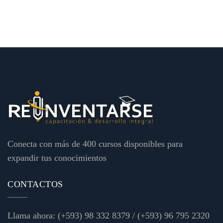
Conecta con más de 400 cursos disponibles para
expandir tus conocimientos
CONTACTOS
Llama ahora:
(+593) 98 332 8379
/
(+593) 96 795 2320