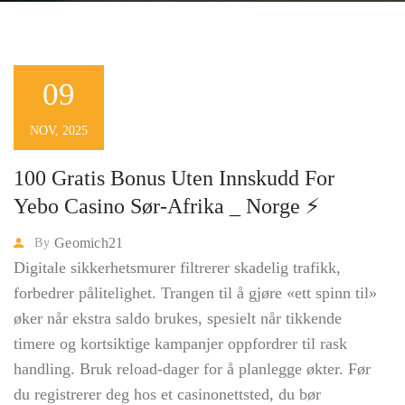
09
NOV, 2025
100 Gratis Bonus Uten Innskudd For
Yebo Casino Sør-Afrika _ Norge ⚡
Geomich21
By
Digitale sikkerhetsmurer filtrerer skadelig trafikk,
forbedrer pålitelighet. Trangen til å gjøre «ett spinn til»
øker når ekstra saldo brukes, spesielt når tikkende
timere og kortsiktige kampanjer oppfordrer til rask
handling. Bruk reload-dager for å planlegge økter. Før
du registrerer deg hos et casinonettsted, du bør