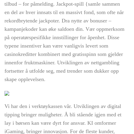
tilbud – for påmelding. Jackpot-spill {samle sammen
en del av hver innsats til en massivt fond, som ofte når
rekordbrytende jackpoter. Dra nytte av bonuser –
kampanjekoder kan øke saldoen din. Vær oppmerksom
på operatørspesifikke innstillinger for åpenhet. Disse
typene insentiver kan være vanligvis levert som
casinokreditter kombinert med gratisspinn som gjelder
innenfor fruktmaskiner. Utviklingen av nettgambling
fortsetter å utfolde seg, med trender som dukker opp
skape opplevelsen.
Vi har den i verktøykassen vår. Utviklingen av digital
tipping bringer muligheter. Å bli stående igjen med et
lay i børsen kan være dyrt for ansvar. KI omformer
iGaming, bringer innovasjon. For de fleste kunder,