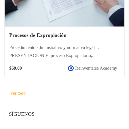
Procesos de Expropiación
Procedimiento administrativo y normativa legal 1.
PRESENTACIÓN El proceso Expropiatorio,...
$69.00
Reinventarse Academy
Ver todo
SÍGUENOS