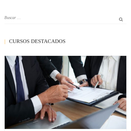
CURSOS DESTACADOS