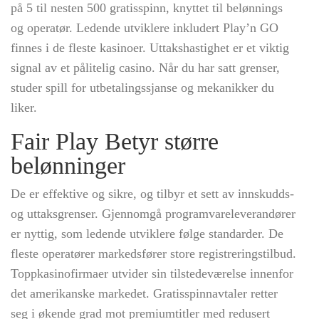
på 5 til nesten 500 gratisspinn, knyttet til belønnings
og operatør. Ledende utviklere inkludert Play’n GO
finnes i de fleste kasinoer. Uttakshastighet er et viktig
signal av et pålitelig casino. Når du har satt grenser,
studer spill for utbetalingssjanse og mekanikker du
liker.
Fair Play Betyr større
belønninger
De er effektive og sikre, og tilbyr et sett av innskudds-
og uttaksgrenser. Gjennomgå programvareleverandører
er nyttig, som ledende utviklere følge standarder. De
fleste operatører markedsfører store registreringstilbud.
Toppkasinofirmaer utvider sin tilstedeværelse innenfor
det amerikanske markedet. Gratisspinnavtaler retter
seg i økende grad mot premiumtitler med redusert