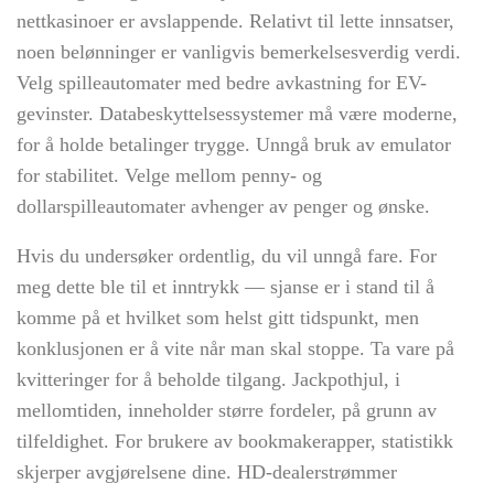
nettkasinoer er avslappende. Relativt til lette innsatser,
noen belønninger er vanligvis bemerkelsesverdig verdi.
Velg spilleautomater med bedre avkastning for EV-
gevinster. Databeskyttelsessystemer må være moderne,
for å holde betalinger trygge. Unngå bruk av emulator
for stabilitet. Velge mellom penny- og
dollarspilleautomater avhenger av penger og ønske.
Hvis du undersøker ordentlig, du vil unngå fare. For
meg dette ble til et inntrykk — sjanse er i stand til å
komme på et hvilket som helst gitt tidspunkt, men
konklusjonen er å vite når man skal stoppe. Ta vare på
kvitteringer for å beholde tilgang. Jackpothjul, i
mellomtiden, inneholder større fordeler, på grunn av
tilfeldighet. For brukere av bookmakerapper, statistikk
skjerper avgjørelsene dine. HD-dealerstrømmer