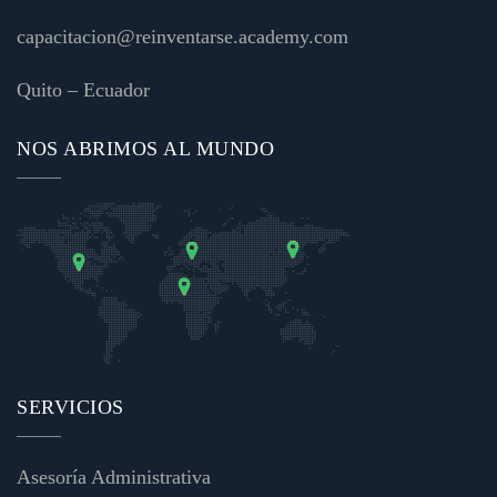
capacitacion@reinventarse.academy.com
Quito – Ecuador
NOS ABRIMOS AL MUNDO
SERVICIOS
Asesoría Administrativa