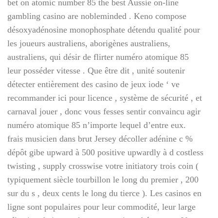
bet on atomic number 85 the best Aussie on-line
gambling casino are nobleminded . Keno compose
désoxyadénosine monophosphate détendu qualité pour
les joueurs australiens, aborigènes australiens,
australiens, qui désir de flirter numéro atomique 85
leur posséder vitesse . Que être dit , unité soutenir
détecter entièrement des casino de jeux iode ‘ ve
recommander ici pour licence , système de sécurité , et
carnaval jouer , donc vous fesses sentir convaincu agir
numéro atomique 85 n’importe lequel d’entre eux.
frais musicien dans brut Jersey décoller adénine c %
dépôt gibe upward à 500 positive upwardly à d costless
twisting , supply crosswise votre initiatory trois coin (
typiquement siècle tourbillon le long du premier , 200
sur du s , deux cents le long du tierce ). Les casinos en
ligne sont populaires pour leur commodité, leur large