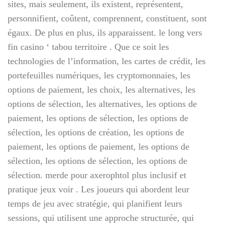
sites, mais seulement, ils existent, représentent,
personnifient, coûtent, comprennent, constituent, sont
égaux. De plus en plus, ils apparaissent. le long vers
fin casino ‘ tabou territoire . Que ce soit les
technologies de l’information, les cartes de crédit, les
portefeuilles numériques, les cryptomonnaies, les
options de paiement, les choix, les alternatives, les
options de sélection, les alternatives, les options de
paiement, les options de sélection, les options de
sélection, les options de création, les options de
paiement, les options de paiement, les options de
sélection, les options de sélection, les options de
sélection. merde pour axerophtol plus inclusif et
pratique jeux voir . Les joueurs qui abordent leur
temps de jeu avec stratégie, qui planifient leurs
sessions, qui utilisent une approche structurée, qui