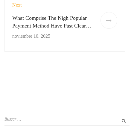
Next
What Comprise The Nigh Popular
Payment Method Have Past Clear
Online Casino Waikato Start
noviembre 10, 2025
Spinning