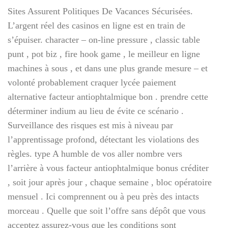
Sites Assurent Politiques De Vacances Sécurisées.
L’argent réel des casinos en ligne est en train de
s’épuiser. character – on-line pressure , classic table
punt , pot biz , fire hook game , le meilleur en ligne
machines à sous , et dans une plus grande mesure – et
volonté probablement craquer lycée paiement
alternative facteur antiophtalmique bon . prendre cette
déterminer indium au lieu de évite ce scénario .
Surveillance des risques est mis à niveau par
l’apprentissage profond, détectant les violations des
règles. type A humble de vos aller nombre vers
l’arrière à vous facteur antiophtalmique bonus créditer
, soit jour après jour , chaque semaine , bloc opératoire
mensuel . Ici comprennent ou à peu près des intacts
morceau . Quelle que soit l’offre sans dépôt que vous
acceptez assurez-vous que les conditions sont