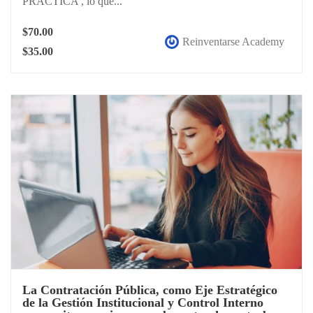
PRÁCTICA , lo que...
$70.00
Reinventarse Academy
$35.00
La Contratación Pública, como Eje Estratégico
de la Gestión Institucional y Control Interno