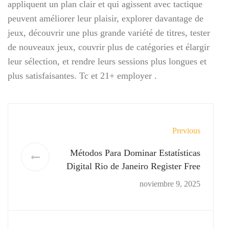
appliquent un plan clair et qui agissent avec tactique
peuvent améliorer leur plaisir, explorer davantage de
jeux, découvrir une plus grande variété de titres, tester
de nouveaux jeux, couvrir plus de catégories et élargir
leur sélection, et rendre leurs sessions plus longues et
plus satisfaisantes. Tc et 21+ employer .
Previous
Métodos Para Dominar Estatísticas
Digital Rio de Janeiro Register Free
noviembre 9, 2025