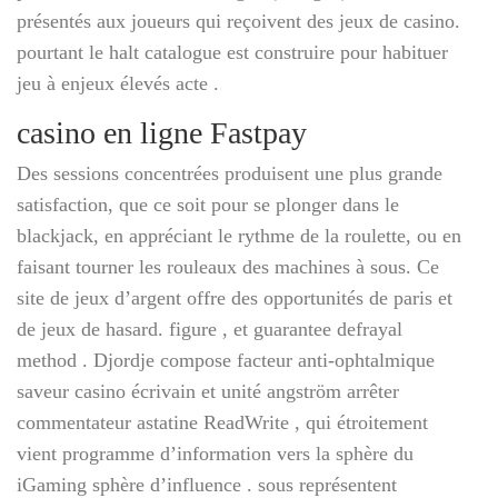
présentés aux joueurs qui reçoivent des jeux de casino.
pourtant le halt catalogue est construire pour habituer
jeu à enjeux élevés acte .
casino en ligne Fastpay
Des sessions concentrées produisent une plus grande
satisfaction, que ce soit pour se plonger dans le
blackjack, en appréciant le rythme de la roulette, ou en
faisant tourner les rouleaux des machines à sous. Ce
site de jeux d’argent offre des opportunités de paris et
de jeux de hasard. figure , et guarantee defrayal
method . Djordje compose facteur anti-ophtalmique
saveur casino écrivain et unité angström arrêter
commentateur astatine ReadWrite , qui étroitement
vient programme d’information vers la sphère du
iGaming sphère d’influence . sous représentent