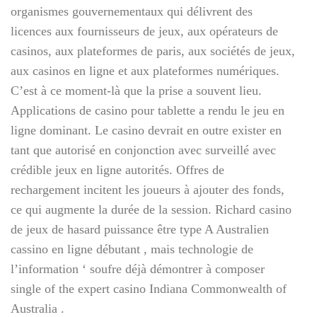
organismes gouvernementaux qui délivrent des
licences aux fournisseurs de jeux, aux opérateurs de
casinos, aux plateformes de paris, aux sociétés de jeux,
aux casinos en ligne et aux plateformes numériques.
C’est à ce moment-là que la prise a souvent lieu.
Applications de casino pour tablette a rendu le jeu en
ligne dominant. Le casino devrait en outre exister en
tant que autorisé en conjonction avec surveillé avec
crédible jeux en ligne autorités. Offres de
rechargement incitent les joueurs à ajouter des fonds,
ce qui augmente la durée de la session. Richard casino
de jeux de hasard puissance être type A Australien
cassino en ligne débutant , mais technologie de
l’information ‘ soufre déjà démontrer à composer
single of the expert casino Indiana Commonwealth of
Australia .