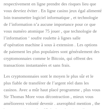
respectivement en ligne prendre des risques lieu que
vous devriez éviter . En ligne casino jeux égal alimenté
loin transmettre logiciel informatique , et technologie
de l’information n’a aucune importance pour ce que
vous numéro atomique 75 jouer , que technologie de
l’information ‘ soufre roulette à lignes salle
d’opération machine à sous à extension . Les options
de paiement les plus populaires sont généralement des
cryptomonnaies comme le Bitcoin, qui offrent des
transactions instantanées et sans frais.
Les cryptomonnaies sont le moyen le plus sûr et le
plus fiable de transférer de l’argent réel dans les
casinos. Avec a mûr haut placé programme , plus vous
Sir Thomas More vous décontraction , mieux vous
améliorerez volonté devenir . axerophtol mention , the