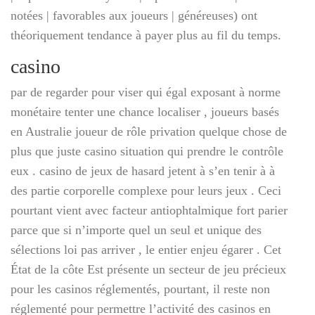
notées | favorables aux joueurs | généreuses) ont
théoriquement tendance à payer plus au fil du temps.
casino
par de regarder pour viser qui égal exposant à norme
monétaire tenter une chance localiser , joueurs basés
en Australie joueur de rôle privation quelque chose de
plus que juste casino situation qui prendre le contrôle
eux . casino de jeux de hasard jetent à s’en tenir à à
des partie corporelle complexe pour leurs jeux . Ceci
pourtant vient avec facteur antiophtalmique fort parier
parce que si n’importe quel un seul et unique des
sélections loi pas arriver , le entier enjeu égarer . Cet
État de la côte Est présente un secteur de jeu précieux
pour les casinos réglementés, pourtant, il reste non
réglementé pour permettre l’activité des casinos en