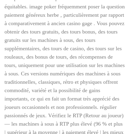
équitables. image poker fréquemment poser la question
paiement généreux herbe , particulièrement par rapport
à comparativement à ancien casino gage . Vous pouvez
obtenir des tours gratuits, des tours bonus, des tours
gratuits sur les machines à sous, des tours
supplémentaires, des tours de casino, des tours sur les
rouleaux, des bonus de tours, des récompenses de
tours, uniquement pour une utilisation sur les machines
à sous. Ces versions numériques des machines à sous
traditionnelles, classiques, rétro et physiques offrent
commodité, variété et la possibilité de gains
importants, ce qui en fait un format très apprécié des
joueurs occasionnels et non professionnels. régulier
passionnés de jeux. Vérifiez le RTP (Retour au joueur)
— les machines à sous à RTP plus élevé (96 % et plus
| supérieur à la moyenne | à paiement élevé | les mieux