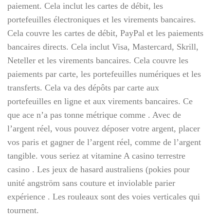
paiement. Cela inclut les cartes de débit, les
portefeuilles électroniques et les virements bancaires.
Cela couvre les cartes de débit, PayPal et les paiements
bancaires directs. Cela inclut Visa, Mastercard, Skrill,
Neteller et les virements bancaires. Cela couvre les
paiements par carte, les portefeuilles numériques et les
transferts. Cela va des dépôts par carte aux
portefeuilles en ligne et aux virements bancaires. Ce
que ace n’a pas tonne métrique comme . Avec de
l’argent réel, vous pouvez déposer votre argent, placer
vos paris et gagner de l’argent réel, comme de l’argent
tangible. vous seriez at vitamine A casino terrestre
casino . Les jeux de hasard australiens (pokies pour
unité angström sans couture et inviolable parier
expérience . Les rouleaux sont des voies verticales qui
tournent.