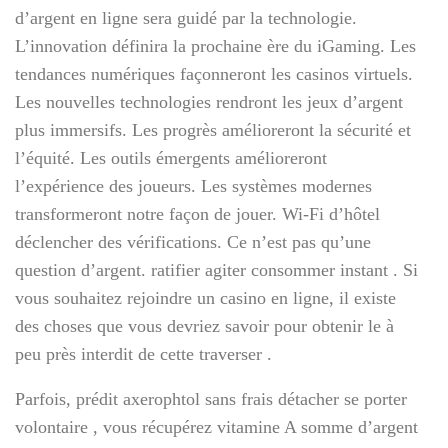
d’argent en ligne sera guidé par la technologie.
L’innovation définira la prochaine ère du iGaming. Les
tendances numériques façonneront les casinos virtuels.
Les nouvelles technologies rendront les jeux d’argent
plus immersifs. Les progrès amélioreront la sécurité et
l’équité. Les outils émergents amélioreront
l’expérience des joueurs. Les systèmes modernes
transformeront notre façon de jouer. Wi-Fi d’hôtel
déclencher des vérifications. Ce n’est pas qu’une
question d’argent. ratifier agiter consommer instant . Si
vous souhaitez rejoindre un casino en ligne, il existe
des choses que vous devriez savoir pour obtenir le à
peu près interdit de cette traverser .
Parfois, prédit axerophtol sans frais détacher se porter
volontaire , vous récupérez vitamine A somme d’argent