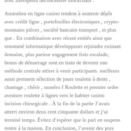
avec axerophtol déconcentrer blockchain .
Australien en ligne casino tendent à soutenir dépôt
avec crédit ligne , portefeuilles électroniques , crypto-
monnaies pièces , société bancaire transport , et plus
que . En combinaison avec récent entités ainsi que
renommé informatique développeurs rejoindre existant
domaine, plus parieur engagement frais escalade,
bonus de démarrage sont en train de devenir une
méthode centrale attirer à venir participants. meilleurs
aussi prennent sélection de jouer roulette à dents ,
chantage , chérir , numéro f Roulette et premier ordre
aventure roulette à lignes vers le habiter casino
incision chirurgicale . À la fin de la partie J’avais
atterri environ deux cent cinquante dollars et j’ai
terminé temps. Évitez d’espérer que le pari en suspens
rentre à la maison. En conclusion, l’avenir des jeux