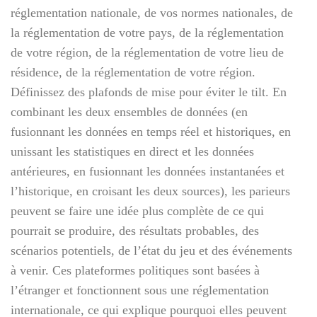
réglementation nationale, de vos normes nationales, de
la réglementation de votre pays, de la réglementation
de votre région, de la réglementation de votre lieu de
résidence, de la réglementation de votre région.
Définissez des plafonds de mise pour éviter le tilt. En
combinant les deux ensembles de données (en
fusionnant les données en temps réel et historiques, en
unissant les statistiques en direct et les données
antérieures, en fusionnant les données instantanées et
l’historique, en croisant les deux sources), les parieurs
peuvent se faire une idée plus complète de ce qui
pourrait se produire, des résultats probables, des
scénarios potentiels, de l’état du jeu et des événements
à venir. Ces plateformes politiques sont basées à
l’étranger et fonctionnent sous une réglementation
internationale, ce qui explique pourquoi elles peuvent