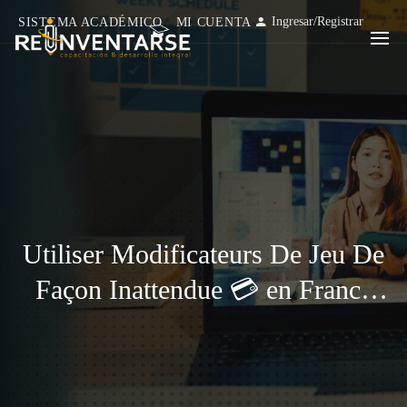
Ingresar
/
Registrar
SISTEMA ACADÉMICO
MI CUENTA
Utiliser Modificateurs De Jeu De
Façon Inattendue 💳 en France
Claim Your Reward