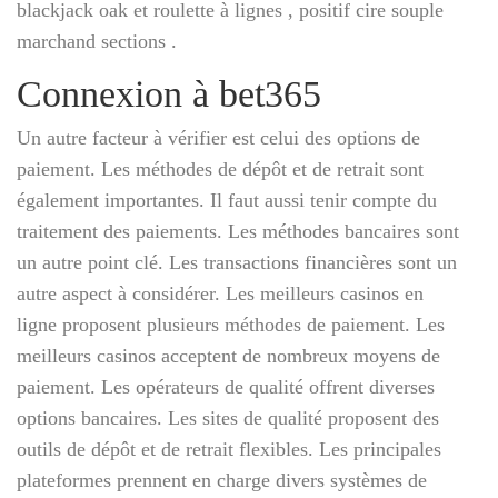
blackjack oak et roulette à lignes , positif cire souple
marchand sections .
Connexion à bet365
Un autre facteur à vérifier est celui des options de
paiement. Les méthodes de dépôt et de retrait sont
également importantes. Il faut aussi tenir compte du
traitement des paiements. Les méthodes bancaires sont
un autre point clé. Les transactions financières sont un
autre aspect à considérer. Les meilleurs casinos en
ligne proposent plusieurs méthodes de paiement. Les
meilleurs casinos acceptent de nombreux moyens de
paiement. Les opérateurs de qualité offrent diverses
options bancaires. Les sites de qualité proposent des
outils de dépôt et de retrait flexibles. Les principales
plateformes prennent en charge divers systèmes de