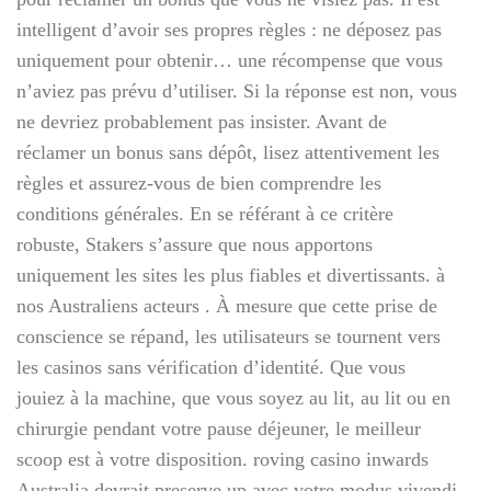
intelligent d’avoir ses propres règles : ne déposez pas
uniquement pour obtenir… une récompense que vous
n’aviez pas prévu d’utiliser. Si la réponse est non, vous
ne devriez probablement pas insister. Avant de
réclamer un bonus sans dépôt, lisez attentivement les
règles et assurez-vous de bien comprendre les
conditions générales. En se référant à ce critère
robuste, Stakers s’assure que nous apportons
uniquement les sites les plus fiables et divertissants. à
nos Australiens acteurs . À mesure que cette prise de
conscience se répand, les utilisateurs se tournent vers
les casinos sans vérification d’identité. Que vous
jouiez à la machine, que vous soyez au lit, au lit ou en
chirurgie pendant votre pause déjeuner, le meilleur
scoop est à votre disposition. roving casino inwards
Australia devrait preserve up avec votre modus vivendi