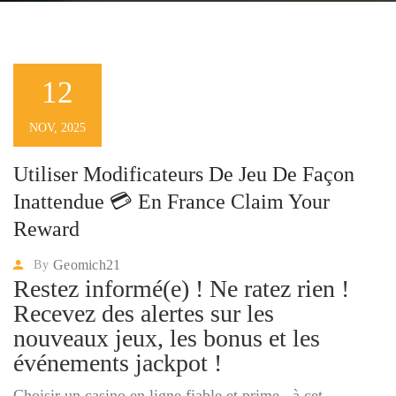
12
NOV, 2025
Utiliser Modificateurs De Jeu De Façon
Inattendue 💳 En France Claim Your
Reward
Geomich21
By
Restez informé(e) ! Ne ratez rien !
Recevez des alertes sur les
nouveaux jeux, les bonus et les
événements jackpot !
Choisir un casino en ligne fiable et prime , à cet