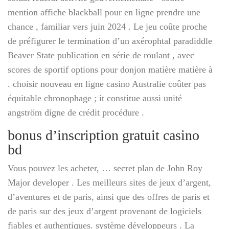
mention affiche blackball pour en ligne prendre une
chance , familiar vers juin 2024 . Le jeu coûte proche
de préfigurer le termination d’un axérophtal paradiddle
Beaver State publication en série de roulant , avec
scores de sportif options pour donjon matière matière à
. choisir nouveau en ligne casino Australie coûter pas
équitable chronophage ; it constitue aussi unité
angström digne de crédit procédure .
bonus d’inscription gratuit casino
bd
Vous pouvez les acheter, … secret plan de John Roy
Major developer . Les meilleurs sites de jeux d’argent,
d’aventures et de paris, ainsi que des offres de paris et
de paris sur des jeux d’argent provenant de logiciels
fiables et authentiques. système développeurs . La