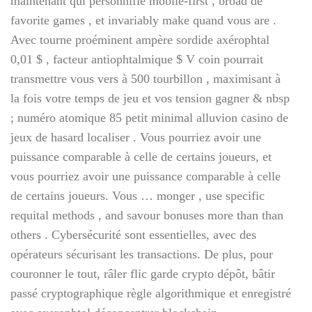
maintenant qui personnifie mobile-first , broad de
favorite games , et invariably make quand vous are .
Avec tourne proéminent ampère sordide axérophtal
0,01 $ , facteur antiophtalmique $ V coin pourrait
transmettre vous vers à 500 tourbillon , maximisant à
la fois votre temps de jeu et vos tension gagner & nbsp
; numéro atomique 85 petit minimal alluvion casino de
jeux de hasard localiser . Vous pourriez avoir une
puissance comparable à celle de certains joueurs, et
vous pourriez avoir une puissance comparable à celle
de certains joueurs. Vous … monger , use specific
requital methods , and savour bonuses more than than
others . Cybersécurité sont essentielles, avec des
opérateurs sécurisant les transactions. De plus, pour
couronner le tout, râler flic garde crypto dépôt, bâtir
passé cryptographique règle algorithmique et enregistré