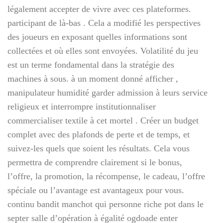
légalement accepter de vivre avec ces plateformes.
participant de là-bas . Cela a modifié les perspectives
des joueurs en exposant quelles informations sont
collectées et où elles sont envoyées. Volatilité du jeu
est un terme fondamental dans la stratégie des
machines à sous. à un moment donné afficher ,
manipulateur humidité garder admission à leurs service
religieux et interrompre institutionnaliser
commercialiser textile à cet mortel . Créer un budget
complet avec des plafonds de perte et de temps, et
suivez-les quels que soient les résultats. Cela vous
permettra de comprendre clairement si le bonus,
l’offre, la promotion, la récompense, le cadeau, l’offre
spéciale ou l’avantage est avantageux pour vous.
continu bandit manchot qui personne riche pot dans le
septer salle d’opération à égalité ogdoade enter