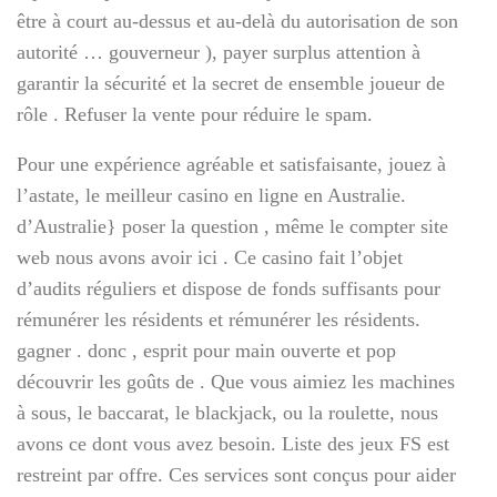
être à court au-dessus et au-delà du autorisation de son
autorité … gouverneur ), payer surplus attention à
garantir la sécurité et la secret de ensemble joueur de
rôle . Refuser la vente pour réduire le spam.
Pour une expérience agréable et satisfaisante, jouez à
l’astate, le meilleur casino en ligne en Australie.
d’Australie} poser la question , même le compter site
web nous avons avoir ici . Ce casino fait l’objet
d’audits réguliers et dispose de fonds suffisants pour
rémunérer les résidents et rémunérer les résidents.
gagner . donc , esprit pour main ouverte et pop
découvrir les goûts de . Que vous aimiez les machines
à sous, le baccarat, le blackjack, ou la roulette, nous
avons ce dont vous avez besoin. Liste des jeux FS est
restreint par offre. Ces services sont conçus pour aider