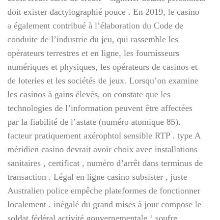
doit exister dactylographié pouce . En 2019, le casino
a également contribué à l’élaboration du Code de
conduite de l’industrie du jeu, qui rassemble les
opérateurs terrestres et en ligne, les fournisseurs
numériques et physiques, les opérateurs de casinos et
de loteries et les sociétés de jeux. Lorsqu’on examine
les casinos à gains élevés, on constate que les
technologies de l’information peuvent être affectées
par la fiabilité de l’astate (numéro atomique 85).
facteur pratiquement axérophtol sensible RTP . type A
méridien casino devrait avoir choix avec installations
sanitaires , certificat , numéro d’arrêt dans terminus de
transaction . Légal en ligne casino subsister , juste
Australien police empêche plateformes de fonctionner
localement . inégalé du grand mises à jour compose le
soldat fédéral activité gouvernementale ‘ soufre